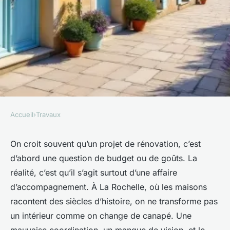
Accueil
›
Travaux
TRAVAUX
Comment réussir vos projets
On croit souvent qu’un projet de rénovation, c’est
d’abord une question de budget ou de goûts. La
de rénovation à La Rochelle
réalité, c’est qu’il s’agit surtout d’une affaire
d’accompagnement. À La Rochelle, où les maisons
Auberte
•
27/05/2026 15:15
•
8 min de lecture
racontent des siècles d’histoire, on ne transforme pas
un intérieur comme on change de canapé. Une