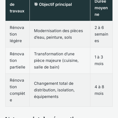
Durée
de
🎯 Objectif principal
moyen
travaux
ne
Rénova
2 à 6
Modernisation des pièces
tion
semain
d’eau, peinture, sols
légère
es
Rénova
Transformation d’une
1 à 3
tion
pièce majeure (cuisine,
mois
partielle
salle de bain)
Rénova
Changement total de
tion
4 à 8
distribution, isolation,
complèt
mois
équipements
e