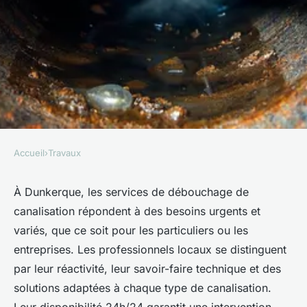
Accueil
›
Travaux
TRAVAUX
Services efficaces de
À Dunkerque, les services de débouchage de
canalisation répondent à des besoins urgents et
débouchage de canalisation à
variés, que ce soit pour les particuliers ou les
dunkerque
entreprises. Les professionnels locaux se distinguent
par leur réactivité, leur savoir-faire technique et des
Léon
•
6 octobre 2025
•
5 min de lecture
solutions adaptées à chaque type de canalisation.