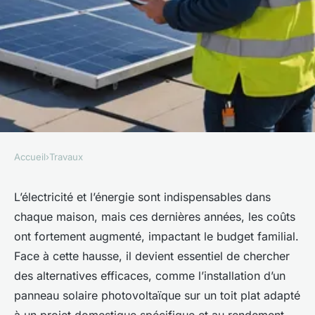
Accueil
›
Travaux
TRAVAUX
Photovoltaïque sur toit plat :
L’électricité et l’énergie sont indispensables dans
chaque maison, mais ces dernières années, les coûts
comment réussir votre projet
ont fortement augmenté, impactant le budget familial.
d'installation ?
Face à cette hausse, il devient essentiel de chercher
des alternatives efficaces, comme l’installation d’un
Léon
•
30 décembre 2025
•
4 min de lecture
panneau solaire photovoltaïque sur un toit plat adapté