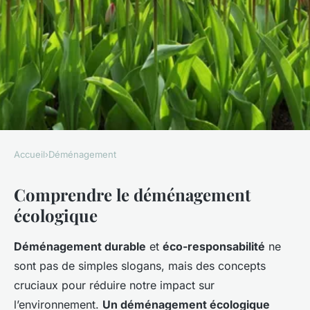
Accueil
›
Déménagement
DÉMÉNAGEMENT
Comprendre le déménagement
Déménagement écologique:
écologique
Comment minimiser l'impact
environnemental?
Déménagement durable
et
éco-responsabilité
ne
sont pas de simples slogans, mais des concepts
Léon
•
18 mars 2025
•
7 min de lecture
cruciaux pour réduire notre impact sur
l’environnement.
Un déménagement écologique