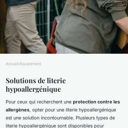
Accueil
›
Équipement
ÉQUIPEMENT
Solutions de literie
Literie pour personnes
hypoallergénique
allergiques : quelles solutions
?
Pour ceux qui recherchent une
protection contre les
allergènes
, opter pour une literie hypoallergénique
Léon
•
25 mars 2025
•
4 min de lecture
est une solution incontournable. Plusieurs types de
literie hypoallergénique sont disponibles pour