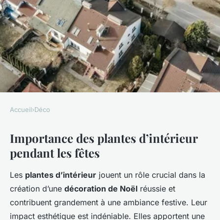
Accueil
›
Déco
DÉCO
Importance des plantes d’intérieur
Comment intégrer des plantes
pendant les fêtes
d'intérieur à votre décoration
de Noël
Les
plantes d’intérieur
jouent un rôle crucial dans la
création d’une
décoration de Noël
réussie et
Léon
•
10 mars 2025
•
6 min de lecture
contribuent grandement à une ambiance festive. Leur
impact esthétique est indéniable. Elles apportent une